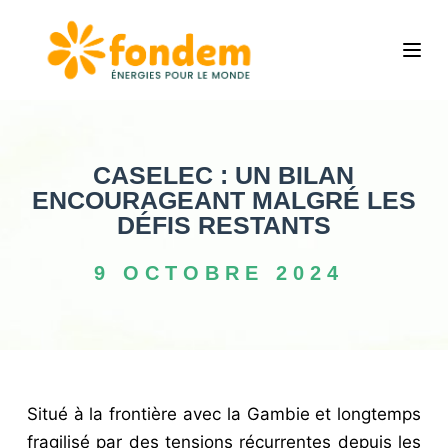
P
a
s
s
e
r
CASELEC : UN BILAN
a
ENCOURAGEANT MALGRÉ LES
u
DÉFIS RESTANTS
c
9 OCTOBRE 2024
o
n
t
e
n
Situé à la frontière avec la Gambie et longtemps
u
fragilisé par des tensions récurrentes depuis les