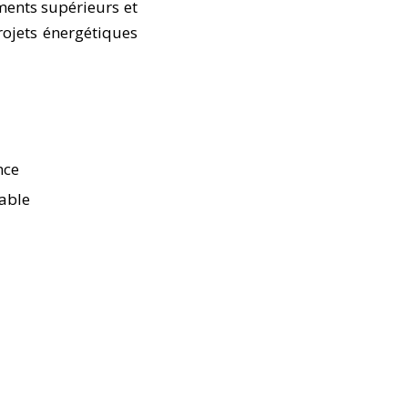
ments supérieurs et
rojets énergétiques
nce
rable