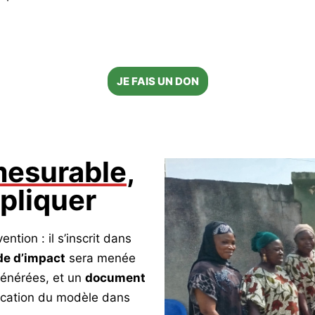
JE FAIS UN DON
mesurable
,
épliquer
ntion : il s’inscrit dans
de d’impact
sera menée
 générées, et un
document
plication du modèle dans