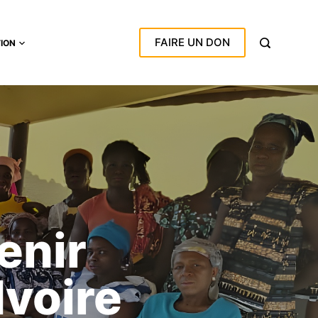
FAIRE UN DON
TION
venir
Ivoire