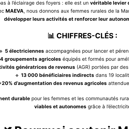
 pas à l’éclairage des foyers : elle est un
véritable levier
vec
MAEVA
, nous donnons aux femmes rurales de la M
développer leurs activités et renforcer leur autonom
📊 CHIFFRES-CLÉS :
🔹
5 électriciennes
accompagnées pour lancer et pérenni
14 groupements agricoles
équipés et formés pour améli
tivités génératrices de revenus
(AGR) portées par des
🔹
13 000 bénéficiaires indirects
dans 19 localit
+20% d’augmentation des revenus agricoles
attendue d
ent durable
pour les femmes et les communautés rural
viables et autonomes
grâce à l’électricit