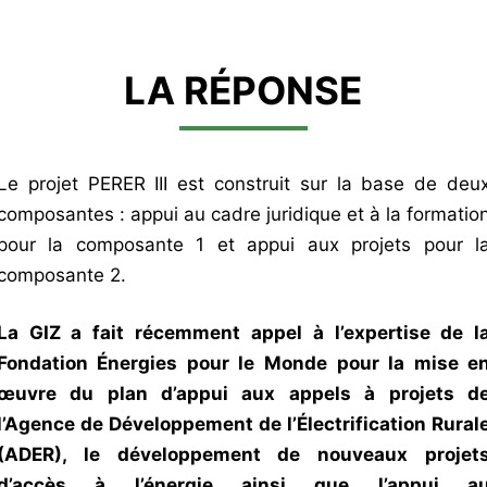
LA RÉPONSE
Le projet PERER III est construit sur la base de deu
composantes : appui au cadre juridique et à la formatio
pour la composante 1 et appui aux projets pour l
composante 2.
La GIZ a fait récemment appel à l’expertise de l
Fondation Énergies pour le Monde pour la mise e
œuvre du plan d’appui aux appels à projets d
l’Agence de Développement de l’Électrification Rural
(ADER), le développement de nouveaux projet
d’accès à l’énergie ainsi que l’appui a