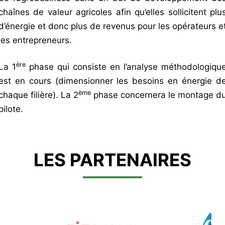
chaînes de valeur agricoles afin qu’elles sollicitent plu
d’énergie et donc plus de revenus pour les opérateurs e
les entrepreneurs.
ère
La 1
phase qui consiste en l’analyse méthodologiqu
est en cours (dimensionner les besoins en énergie d
ème
chaque filière). La 2
phase concernera le montage d
pilote.
LES PARTENAIRES