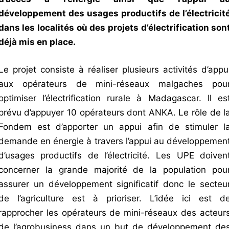
développement des usages productifs de l’électricit
dans les localités où des projets d’électrification son
déjà mis en place.
Le projet consiste à réaliser plusieurs activités d’appu
aux opérateurs de mini-réseaux malgaches pou
optimiser l’électrification rurale à Madagascar. Il es
prévu d’appuyer 10 opérateurs dont ANKA. Le rôle de l
Fondem est d’apporter un appui afin de stimuler l
demande en énergie à travers l’appui au développemen
d’usages productifs de l’électricité. Les UPE doiven
concerner la grande majorité de la population pou
assurer un développement significatif donc le secteu
de l’agriculture est à prioriser. L’idée ici est d
rapprocher les opérateurs de mini-réseaux des acteur
de l’agrobusiness dans un but de développement de