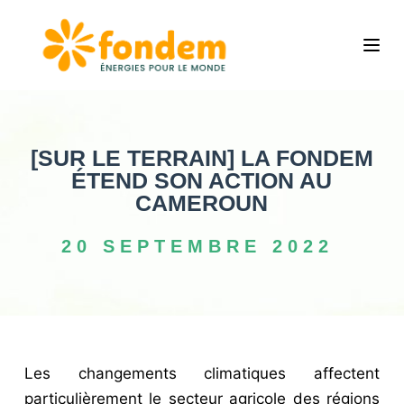
P
a
s
s
e
r
[SUR LE TERRAIN] LA FONDEM
a
ÉTEND SON ACTION AU
u
CAMEROUN
c
20 SEPTEMBRE 2022
o
n
t
e
n
Les changements climatiques affectent
u
particulièrement le secteur agricole des régions