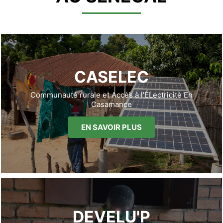
CASELEC
Communauté rurale et Accès à l'ÉLectricité En
Casamance
EN SAVOIR PLUS
DEVELU'P