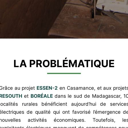
LA PROBLÉMATIQUE
Grâce au projet
ESSEN-2
en Casamance, et aux projet
RESOUTH
et
BORÉALE
dans le sud de Madagascar, 1
localités rurales bénéficient aujourd’hui de service
électriques de qualité qui ont favorisé l’émergence d
nouvelles activités économiques. Toutefois, le
exploitants électriques manquent de compétences pou